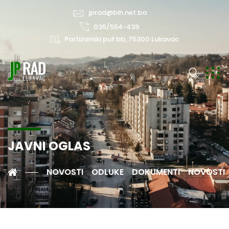
jprad@bih.net.ba
035/554-439
Partizanski put bb, 75300 Lukavac
JAVNI OGLAS
NOVOSTI
ODLUKE
DOKUMENTI
NOVOSTI