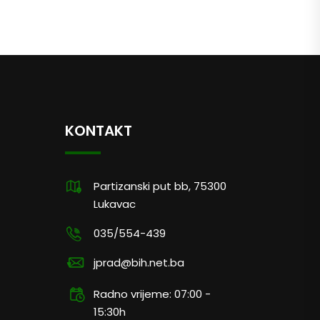
KONTAKT
Partizanski put bb, 75300
Lukavac
035/554-439
jprad@bih.net.ba
Radno vrijeme: 07:00 -
15:30h