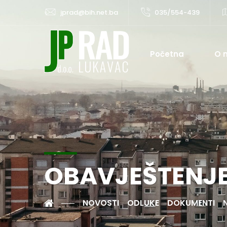
jprad@bih.net.ba
035/554-439
Početna
O 
OBAVJEŠTENJ
NOVOSTI
ODLUKE
DOKUMENTI