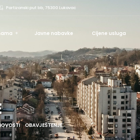
Partizanski put bb, 75300 Lukavac
nama
Javne nabavke
Cijene usluga
E
NOVOSTI
OBAVJEŠTENJE