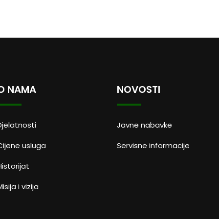
O NAMA
NOVOSTI
Djelatnosti
Javne nabavke
Cijene usluga
Servisne informacije
Historijat
isija i vizija