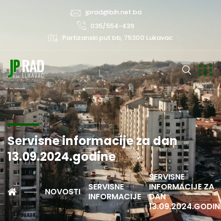
jprad@bih.net.ba
035/554-439
Partizanski put bb, 75300 Lukavac
Servisne informacije za dan
13.09.2024.godine
SERVISNE
SERVISNE
INFORMACIJE ZA
NOVOSTI
INFORMACIJE
DAN
13.09.2024.GODIN