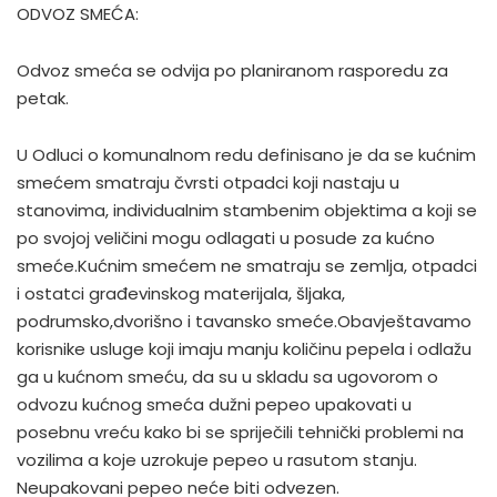
ODVOZ SMEĆA:
Odvoz smeća se odvija po planiranom rasporedu za
petak.
U Odluci o komunalnom redu definisano je da se kućnim
smećem smatraju čvrsti otpadci koji nastaju u
stanovima, individualnim stambenim objektima a koji se
po svojoj veličini mogu odlagati u posude za kućno
smeće.Kućnim smećem ne smatraju se zemlja, otpadci
i ostatci građevinskog materijala, šljaka,
podrumsko,dvorišno i tavansko smeće.Obavještavamo
korisnike usluge koji imaju manju količinu pepela i odlažu
ga u kućnom smeću, da su u skladu sa ugovorom o
odvozu kućnog smeća dužni pepeo upakovati u
posebnu vreću kako bi se spriječili tehnički problemi na
vozilima a koje uzrokuje pepeo u rasutom stanju.
Neupakovani pepeo neće biti odvezen.