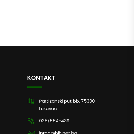
KONTAKT
Partizanski put bb, 75300
Lukavac
035/554-439
jprad@bih.net.ba