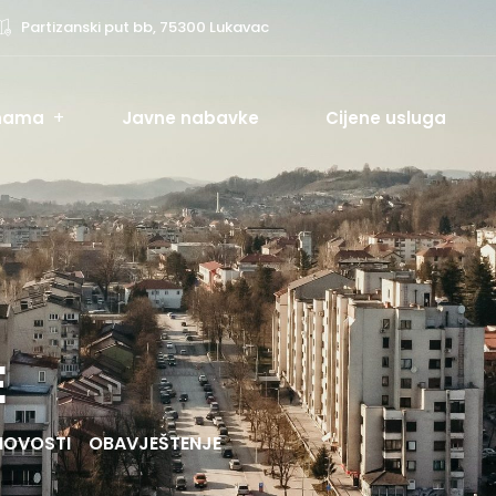
Partizanski put bb, 75300 Lukavac
nama
Javne nabavke
Cijene usluga
E
NOVOSTI
OBAVJEŠTENJE