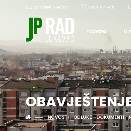
jprad@bih.net.ba
035/554-439
Početna
O 
OBAVJEŠTENJ
NOVOSTI
ODLUKE
DOKUMENTI