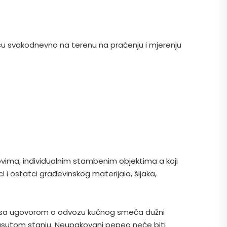
 su svakodnevno na terenu na praćenju i mjerenju
vima, individualnim stambenim objektima a koji
 ostatci građevinskog materijala, šljaka,
du sa ugovorom o odvozu kućnog smeća dužni
 rasutom stanju. Neupakovani pepeo neće biti