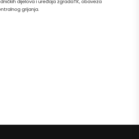
edničkih dijelova i uređaja zgradaTK, obaveza
ntralnog grijanja.