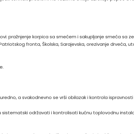
lovi: pražnjenje korpica sa smećem i sakupljanje smeća sa ze
 Patriotskog fronta, Školska, Sarajevska, orezivanje drveća, u
e.
a uredno, a svakodnevno se vrši obilazak i kontrola ispravnost
 sistematski održavati i kontrolisati kućnu toplovodnu instala