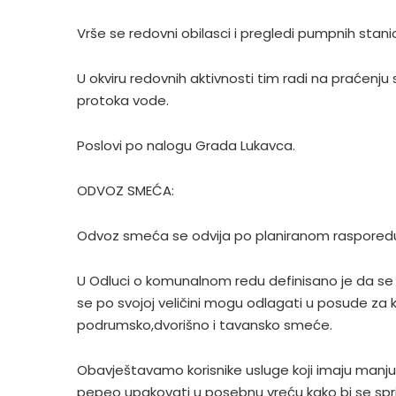
Vrše se redovni obilasci i pregledi pumpnih stan
U okviru redovnih aktivnosti tim radi na praćenj
protoka vode.
Poslovi po nalogu Grada Lukavca.
ODVOZ SMEĆA:
Odvoz smeća se odvija po planiranom rasporedu
U Odluci o komunalnom redu definisano je da se
se po svojoj veličini mogu odlagati u posude za
podrumsko,dvorišno i tavansko smeće.
Obavještavamo korisnike usluge koji imaju manj
pepeo upakovati u posebnu vreću kako bi se spri