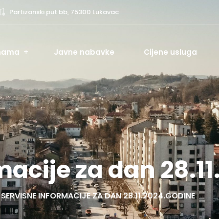
Partizanski put bb, 75300 Lukavac
nama
Javne nabavke
Cijene usluga
macije za dan 28.1
SERVISNE INFORMACIJE ZA DAN 28.11.2024.GODINE