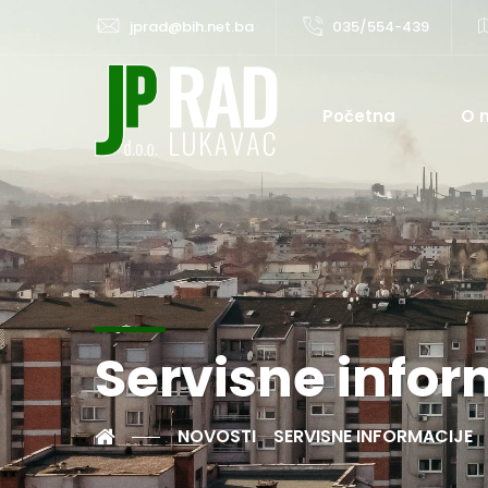
jprad@bih.net.ba
035/554-439
Početna
O 
Servisne infor
NOVOSTI
SERVISNE INFORMACIJE