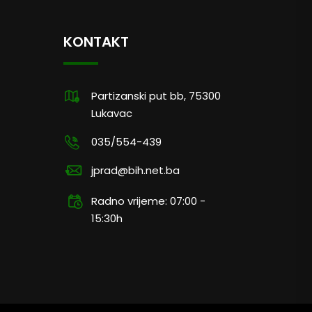
KONTAKT
Partizanski put bb, 75300
Lukavac
035/554-439
jprad@bih.net.ba
Radno vrijeme: 07:00 -
15:30h