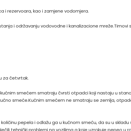
ica i rezervoara, kao i zamjene vodomjera.
u stanja i održavanju vodovodne i kanalizacione mreže.Timovi
 za četvrtak.
 kućnim smećem smatraju čvrsti otpadci koji nastaju u stano
 kućno smeće.Kućnim smećem ne smatraju se zemlja, otpadci i
u količinu pepela i odlažu ga u kućnom smeću, da su u skla
ječili tehnički problemi na vozilima a koje uzrokuje pepeo u