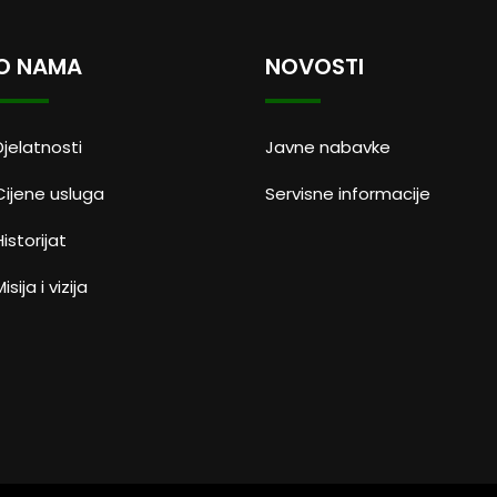
O NAMA
NOVOSTI
Djelatnosti
Javne nabavke
Cijene usluga
Servisne informacije
Historijat
isija i vizija