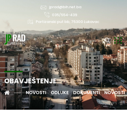
jprad@bih.net.ba
035/554-439
Partizanski put bb, 75300 Lukavac
OBAVJEŠTENJE
NOVOSTI
ODLUKE
DOKUMENTI
NOVOSTI