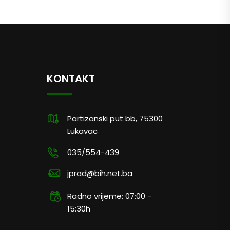
KONTAKT
Partizanski put bb, 75300
Lukavac
035/554-439
jprad@bih.net.ba
Radno vrijeme: 07:00 -
15:30h