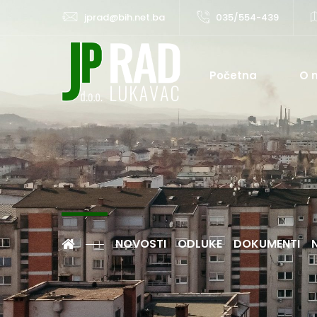
jprad@bih.net.ba
035/554-439
Početna
O 
NOVOSTI
ODLUKE
DOKUMENTI