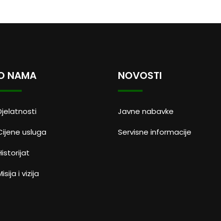
O NAMA
NOVOSTI
Djelatnosti
Javne nabavke
Cijene usluga
Servisne informacije
Historijat
isija i vizija