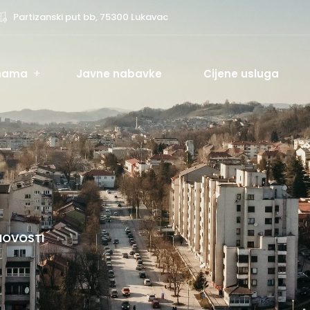
Partizanski put bb, 75300 Lukavac
nama
Javne nabavke
Cijene usluga
NOVOSTI