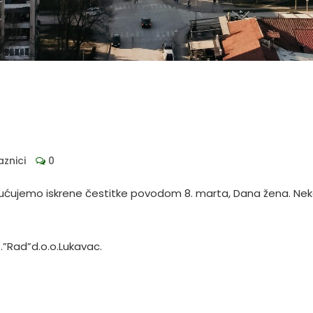
aznici
0
ujemo iskrene čestitke povodom 8. marta, Dana žena. Neka 
.”Rad”d.o.o.Lukavac.