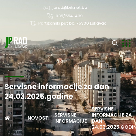
jprad@bih.net.ba
035/554-439
Partizanski put bb, 75300 Lukavac
Servisne informacije za dan
24.03.2025.godine
SERVISNE
SERVISNE
INFORMACIJE ZA
NOVOSTI
INFORMACIJE
DAN
24.03.2025.GODI