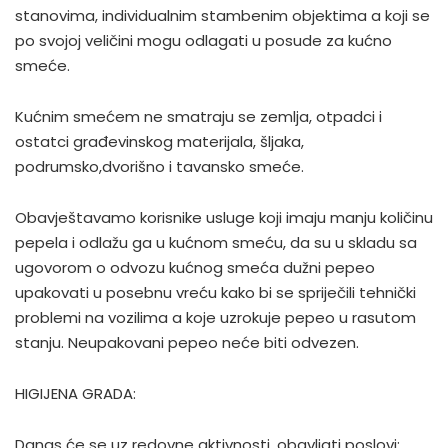
stanovima, individualnim stambenim objektima a koji se
po svojoj veličini mogu odlagati u posude za kućno
smeće.
Kućnim smećem ne smatraju se zemlja, otpadci i
ostatci građevinskog materijala, šljaka,
podrumsko,dvorišno i tavansko smeće.
Obavještavamo korisnike usluge koji imaju manju količinu
pepela i odlažu ga u kućnom smeću, da su u skladu sa
ugovorom o odvozu kućnog smeća dužni pepeo
upakovati u posebnu vreću kako bi se spriječili tehnički
problemi na vozilima a koje uzrokuje pepeo u rasutom
stanju. Neupakovani pepeo neće biti odvezen.
HIGIJENA GRADA:
Danas će se uz redovne aktivnosti, obavljati poslovi: