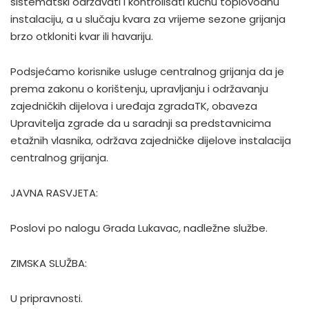
sistematski održavati i kontrolisati kućnu toplovodnu
instalaciju, a u slučaju kvara za vrijeme sezone grijanja
brzo otkloniti kvar ili havariju.
Podsjećamo korisnike usluge centralnog grijanja da je
prema zakonu o korištenju, upravljanju i održavanju
zajedničkih dijelova i uređaja zgradaTK, obaveza
Upravitelja zgrade da u saradnji sa predstavnicima
etažnih vlasnika, održava zajedničke dijelove instalacija
centralnog grijanja.
JAVNA RASVJETA:
Poslovi po nalogu Grada Lukavac, nadležne službe.
ZIMSKA SLUŽBA:
U pripravnosti.