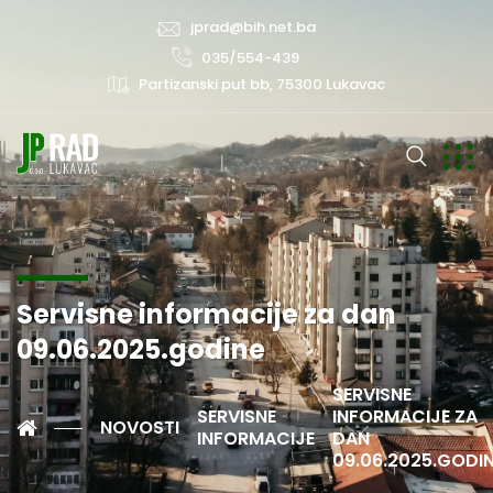
jprad@bih.net.ba
035/554-439
Partizanski put bb, 75300 Lukavac
Servisne informacije za dan
09.06.2025.godine
SERVISNE
SERVISNE
INFORMACIJE ZA
NOVOSTI
INFORMACIJE
DAN
09.06.2025.GODI