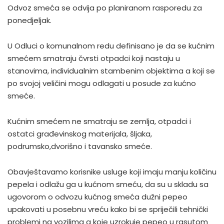
Odvoz smeća se odvija po planiranom rasporedu za
ponedjeljak.
U Odluci o komunalnom redu definisano je da se kućnim
smećem smatraju čvrsti otpadci koji nastaju u
stanovima, individualnim stambenim objektima a koji se
po svojoj veličini mogu odlagati u posude za kućno
smeće.
Kućnim smećem ne smatraju se zemlja, otpadci i
ostatci građevinskog materijala, šljaka,
podrumsko,dvorišno i tavansko smeće.
Obavještavamo korisnike usluge koji imaju manju količinu
pepela i odlažu ga u kućnom smeću, da su u skladu sa
ugovorom o odvozu kućnog smeća dužni pepeo
upakovati u posebnu vreću kako bi se spriječili tehnički
problemi na vozilima a koje uzrokuje pepeo u rasutom