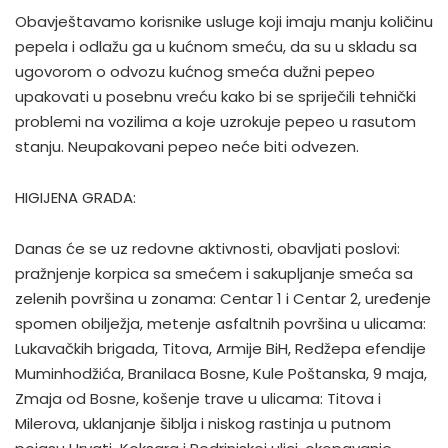
Obavještavamo korisnike usluge koji imaju manju količinu
pepela i odlažu ga u kućnom smeću, da su u skladu sa
ugovorom o odvozu kućnog smeća dužni pepeo
upakovati u posebnu vreću kako bi se spriječili tehnički
problemi na vozilima a koje uzrokuje pepeo u rasutom
stanju. Neupakovani pepeo neće biti odvezen.
HIGIJENA GRADA:
Danas će se uz redovne aktivnosti, obavljati poslovi:
pražnjenje korpica sa smećem i sakupljanje smeća sa
zelenih površina u zonama: Centar 1 i Centar 2, uređenje
spomen obilježja, metenje asfaltnih površina u ulicama:
Lukavačkih brigada, Titova, Armije BiH, Redžepa efendije
Muminhodžića, Branilaca Bosne, Kule Poštanska, 9 maja,
Zmaja od Bosne, košenje trave u ulicama: Titova i
Milerova, uklanjanje šiblja i niskog rastinja u putnom