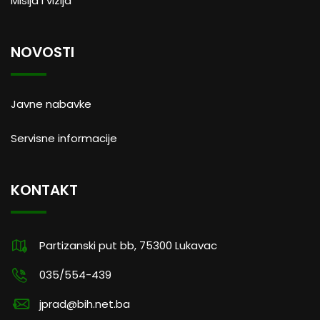
Misija i vizija
NOVOSTI
Javne nabavke
Servisne informacije
KONTAKT
Partizanski put bb, 75300 Lukavac
035/554-439
jprad@bih.net.ba