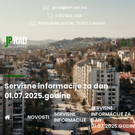
jprad@bih.net.ba
035/554-439
Partizanski put bb, 75300 Lukavac
Servisne informacije za dan
01.07.2025.godine
SERVISNE
SERVISNE
INFORMACIJE ZA
NOVOSTI
INFORMACIJE
DAN
01.07.2025.GODIN