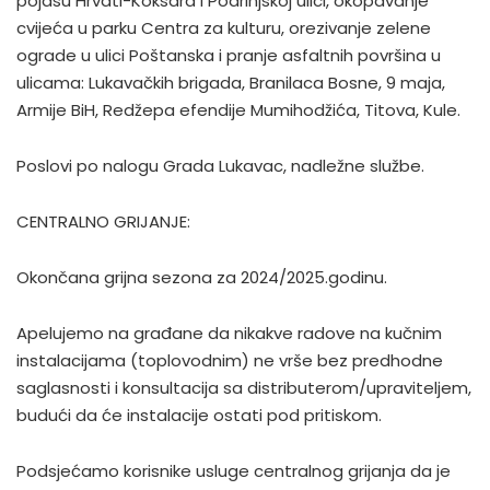
pojasu Hrvati-Koksara i Podrinjskoj ulici, okopavanje
cvijeća u parku Centra za kulturu, orezivanje zelene
ograde u ulici Poštanska i pranje asfaltnih površina u
ulicama: Lukavačkih brigada, Branilaca Bosne, 9 maja,
Armije BiH, Redžepa efendije Mumihodžića, Titova, Kule.
Poslovi po nalogu Grada Lukavac, nadležne službe.
CENTRALNO GRIJANJE:
Okončana grijna sezona za 2024/2025.godinu.
Apelujemo na građane da nikakve radove na kučnim
instalacijama (toplovodnim) ne vrše bez predhodne
saglasnosti i konsultacija sa distributerom/upraviteljem,
budući da će instalacije ostati pod pritiskom.
Podsjećamo korisnike usluge centralnog grijanja da je