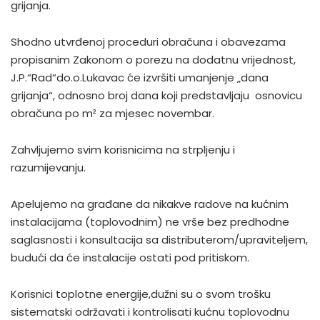
grijanja.
Shodno utvrđenoj proceduri obračuna i obavezama
propisanim Zakonom o porezu na dodatnu vrijednost,
J.P.“Rad“do.o.Lukavac će izvršiti umanjenje „dana
grijanja“, odnosno broj dana koji predstavljaju osnovicu
obračuna po m² za mjesec novembar.
Zahvljujemo svim korisnicima na strpljenju i
razumijevanju.
Apelujemo na građane da nikakve radove na kućnim
instalacijama (toplovodnim) ne vrše bez predhodne
saglasnosti i konsultacija sa distributerom/upraviteljem,
budući da će instalacije ostati pod pritiskom.
Korisnici toplotne energije,dužni su o svom trošku
sistematski održavati i kontrolisati kućnu toplovodnu