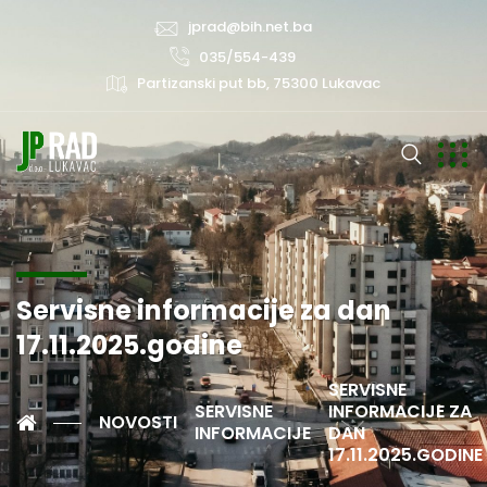
jprad@bih.net.ba
035/554-439
Partizanski put bb, 75300 Lukavac
Servisne informacije za dan
17.11.2025.godine
SERVISNE
SERVISNE
INFORMACIJE ZA
NOVOSTI
INFORMACIJE
DAN
17.11.2025.GODINE