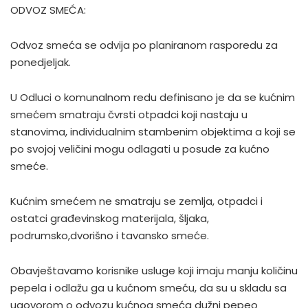
ODVOZ SMEĆA:
Odvoz smeća se odvija po planiranom rasporedu za
ponedjeljak.
U Odluci o komunalnom redu definisano je da se kućnim
smećem smatraju čvrsti otpadci koji nastaju u
stanovima, individualnim stambenim objektima a koji se
po svojoj veličini mogu odlagati u posude za kućno
smeće.
Kućnim smećem ne smatraju se zemlja, otpadci i
ostatci građevinskog materijala, šljaka,
podrumsko,dvorišno i tavansko smeće.
Obavještavamo korisnike usluge koji imaju manju količinu
pepela i odlažu ga u kućnom smeću, da su u skladu sa
ugovorom o odvozu kućnog smeća dužni pepeo