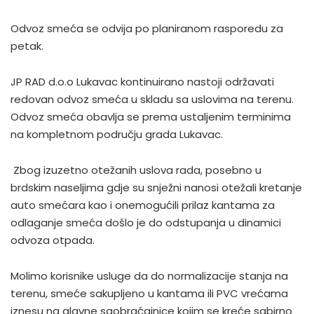
Odvoz smeća se odvija po planiranom rasporedu za
petak.
JP RAD d.o.o Lukavac kontinuirano nastoji održavati
redovan odvoz smeća u skladu sa uslovima na terenu.
Odvoz smeća obavlja se prema ustaljenim terminima
na kompletnom području grada Lukavac.
Zbog izuzetno otežanih uslova rada, posebno u
brdskim naseljima gdje su snježni nanosi otežali kretanje
auto smećara kao i onemogućili prilaz kantama za
odlaganje smeća došlo je do odstupanja u dinamici
odvoza otpada.
Molimo korisnike usluge da do normalizacije stanja na
terenu, smeće sakupljeno u kantama ili PVC vrećama
iznesu na glavne saobraćajnice kojim se kreće sabirno