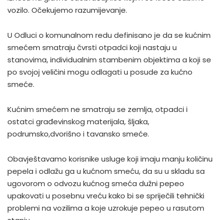
vozilo. Očekujemo razumijevanje.
U Odluci o komunalnom redu definisano je da se kućnim
smećem smatraju čvrsti otpadci koji nastaju u
stanovima, individualnim stambenim objektima a koji se
po svojoj veličini mogu odlagati u posude za kućno
smeće.
Kućnim smećem ne smatraju se zemlja, otpadci i
ostatci građevinskog materijala, šljaka,
podrumsko,dvorišno i tavansko smeće.
Obavještavamo korisnike usluge koji imaju manju količinu
pepela i odlažu ga u kućnom smeću, da su u skladu sa
ugovorom o odvozu kućnog smeća dužni pepeo
upakovati u posebnu vreću kako bi se spriječili tehnički
problemi na vozilima a koje uzrokuje pepeo u rasutom