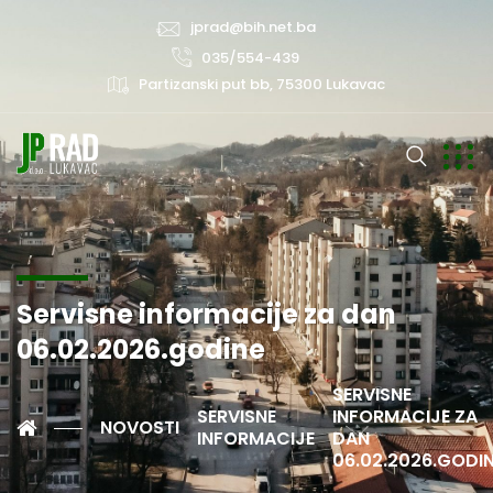
jprad@bih.net.ba
035/554-439
Partizanski put bb, 75300 Lukavac
Servisne informacije za dan
06.02.2026.godine
SERVISNE
SERVISNE
INFORMACIJE ZA
NOVOSTI
INFORMACIJE
DAN
06.02.2026.GODI