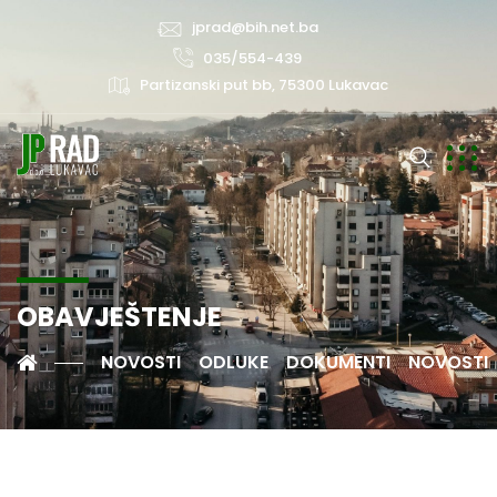
jprad@bih.net.ba
035/554-439
Partizanski put bb, 75300 Lukavac
OBAVJEŠTENJE
NOVOSTI
ODLUKE
DOKUMENTI
NOVOSTI