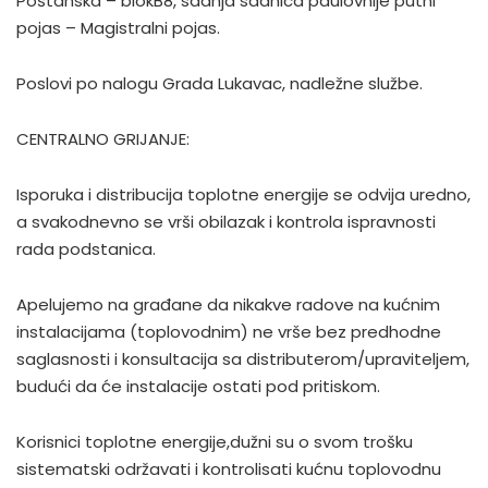
Poštanska – blokB8, sadnja sadnica paulovnije putni
pojas – Magistralni pojas.
Poslovi po nalogu Grada Lukavac, nadležne službe.
CENTRALNO GRIJANJE:
Isporuka i distribucija toplotne energije se odvija uredno,
a svakodnevno se vrši obilazak i kontrola ispravnosti
rada podstanica.
Apelujemo na građane da nikakve radove na kućnim
instalacijama (toplovodnim) ne vrše bez predhodne
saglasnosti i konsultacija sa distributerom/upraviteljem,
budući da će instalacije ostati pod pritiskom.
Korisnici toplotne energije,dužni su o svom trošku
sistematski održavati i kontrolisati kućnu toplovodnu