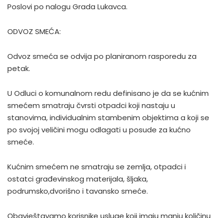
Poslovi po nalogu Grada Lukavca.
ODVOZ SMEĆA:
Odvoz smeća se odvija po planiranom rasporedu za
petak.
U Odluci o komunalnom redu definisano je da se kućnim
smećem smatraju čvrsti otpadci koji nastaju u
stanovima, individualnim stambenim objektima a koji se
po svojoj veličini mogu odlagati u posude za kućno
smeće.
Kućnim smećem ne smatraju se zemlja, otpadci i
ostatci građevinskog materijala, šljaka,
podrumsko,dvorišno i tavansko smeće.
Obavještavamo korisnike usluge koji imaju manju količinu