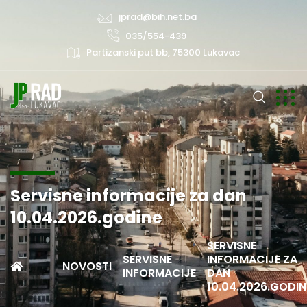
jprad@bih.net.ba
035/554-439
Partizanski put bb, 75300 Lukavac
Servisne informacije za dan
10.04.2026.godine
SERVISNE
SERVISNE
INFORMACIJE ZA
NOVOSTI
INFORMACIJE
DAN
10.04.2026.GODIN