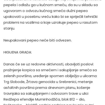
pepela i odlažu ga u kućnom smeću, da su u skladu sa
ugovorom o odvozu kućnog smeća dužni pepeo
upakovati u posebnu vreću kako bi se spriječili tehnički
problemi na vozilima a koje uzrokuje pepeo u rasutom
stanju.
Neupakovani pepeo neće biti odvezen.
HIGIJENA GRADA:
Danas će se uz redovne aktivnosti, obavljati poslovi:
pražnjenje korpica sa smećem i sakupljanje smeća sa
zelenih površina, uređenje spomen obilježja u ulicama:
Trg Slobode, Žrtava genocida u Srebrenici, metenje
asfaltnih površina prema dnevnom planu, košenje
travnjaka sa sakupljanjem i odvozom trave u ulici
Redžepa efendije Muminhodžića, blok B12 – dio,