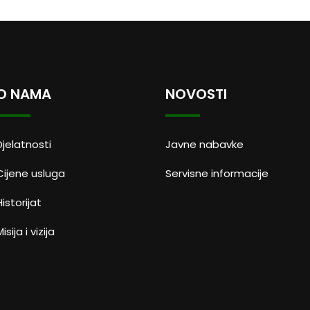
O NAMA
NOVOSTI
Djelatnosti
Javne nabavke
Cijene usluga
Servisne informacije
Historijat
isija i vizija