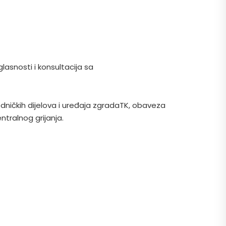
snosti i konsultacija sa
edničkih dijelova i uređaja zgradaTK, obaveza
ntralnog grijanja.