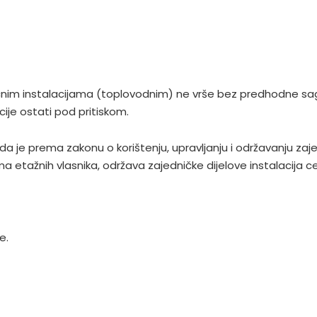
im instalacijama (toplovodnim) ne vrše bez predhodne sagla
ije ostati pod pritiskom.
da je prema zakonu o korištenju, upravljanju i održavanju zaj
a etažnih vlasnika, održava zajedničke dijelove instalacija ce
e.