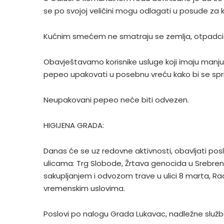
se po svojoj veličini mogu odlagati u posude za
Kućnim smećem ne smatraju se zemlja, otpadci i
Obavještavamo korisnike usluge koji imaju manj
pepeo upakovati u posebnu vreću kako bi se sprij
Neupakovani pepeo neće biti odvezen.
HIGIJENA GRADA:
Danas će se uz redovne aktivnosti, obavljati pos
ulicama: Trg Slobode, Žrtava genocida u Srebre
sakupljanjem i odvozom trave u ulici 8 marta, R
vremenskim uslovima.
Poslovi po nalogu Grada Lukavac, nadležne služb