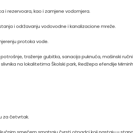
ica i rezervoara, kao i zamjene vodomjera.
 stanja i održavanju vodovodne i kanalizacione mreže.
mjerenju protoka vode.
 potrošnje, traženje gubitka, sanacija puknuća, mašinski ručni 
je slivnika na lokalitetima Školski park, Redžepa efendije Mimin
 za četvrtak.
 kućnim smećem smatraju čvrsti otpadci koji nastaju u stano