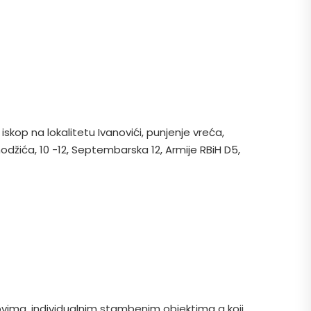
iskop na lokalitetu Ivanovići, punjenje vreća,
hodžića, 10 -12, Septembarska 12, Armije RBiH D5,
vima, individualnim stambenim objektima a koji