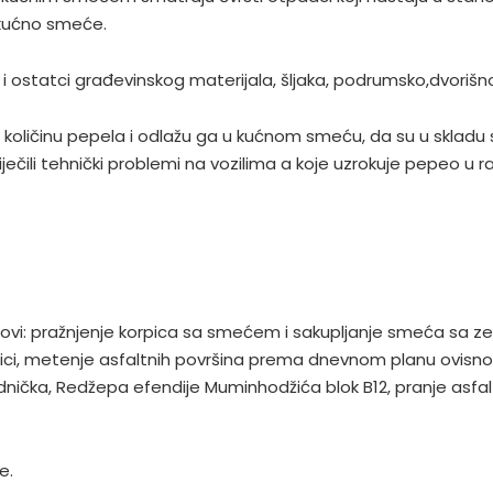
 kućno smeće.
 ostatci građevinskog materijala, šljaka, podrumsko,dvorišn
u količinu pepela i odlažu ga u kućnom smeću, da su u skla
ečili tehnički problemi na vozilima a koje uzrokuje pepeo u 
lovi: pražnjenje korpica sa smećem i sakupljanje smeća sa ze
nici, metenje asfaltnih površina prema dnevnom planu ovisno
adnička, Redžepa efendije Muminhodžića blok B12, pranje asf
e.