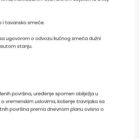
o i tavansko smeće.
du sa ugovorom o odvozu kućnog smeća dužni
rasutom stanju.
lenih površina, uređenje spomen obilježja u
 o vremenskim uslovima, košenje travnjaka sa
altnih površina prema dnevnom planu ovisno o