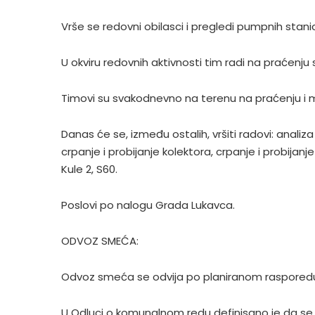
Vrše se redovni obilasci i pregledi pumpnih stan
U okviru redovnih aktivnosti tim radi na praćenju
Timovi su svakodnevno na terenu na praćenju i 
Danas će se, između ostalih, vršiti radovi: analiza
crpanje i probijanje kolektora, crpanje i probijan
Kule 2, S60.
Poslovi po nalogu Grada Lukavca.
ODVOZ SMEĆA:
Odvoz smeća se odvija po planiranom rasporedu
U Odluci o komunalnom redu definisano je da se