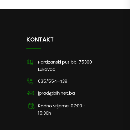
KONTAKT
Partizanski put bb, 75300
Lukavac
035/554-439
jprad@bih.net.ba
Radno vrijeme: 07:00 -
15:30h