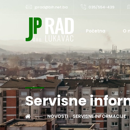
jprad@bih.net.ba
035/554-439
Početna
O 
Servisne infor
NOVOSTI
SERVISNE INFORMACIJE