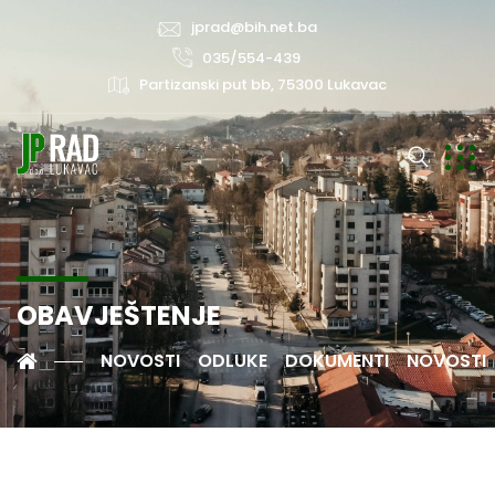
jprad@bih.net.ba
035/554-439
Partizanski put bb, 75300 Lukavac
OBAVJEŠTENJE
NOVOSTI
ODLUKE
DOKUMENTI
NOVOSTI