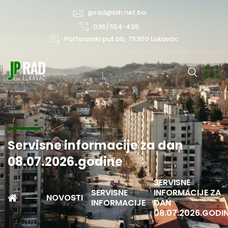
jprad@bih.net.ba
035/554-439
Partizanski put bb, 75300 Lukavac
Servisne informacije za dan
08.07.2026.godine
SERVISNE
SERVISNE
INFORMACIJE ZA
NOVOSTI
INFORMACIJE
DAN
08.07.2026.GODI