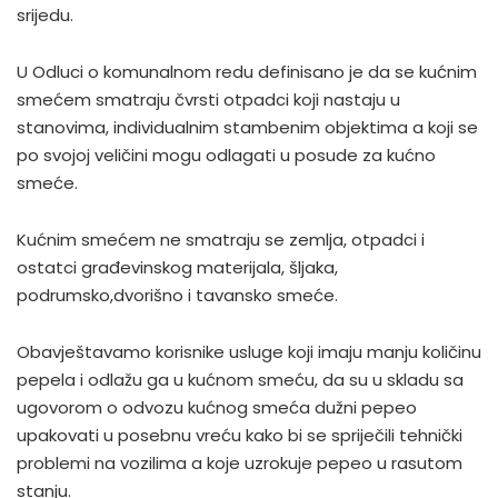
srijedu.
U Odluci o komunalnom redu definisano je da se kućnim
smećem smatraju čvrsti otpadci koji nastaju u
stanovima, individualnim stambenim objektima a koji se
po svojoj veličini mogu odlagati u posude za kućno
smeće.
Kućnim smećem ne smatraju se zemlja, otpadci i
ostatci građevinskog materijala, šljaka,
podrumsko,dvorišno i tavansko smeće.
Obavještavamo korisnike usluge koji imaju manju količinu
pepela i odlažu ga u kućnom smeću, da su u skladu sa
ugovorom o odvozu kućnog smeća dužni pepeo
upakovati u posebnu vreću kako bi se spriječili tehnički
problemi na vozilima a koje uzrokuje pepeo u rasutom
stanju.