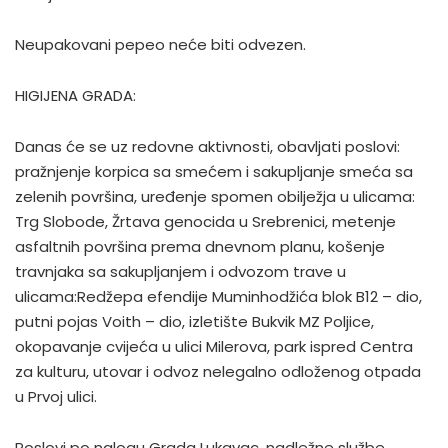
Neupakovani pepeo neće biti odvezen.
HIGIJENA GRADA:
Danas će se uz redovne aktivnosti, obavljati poslovi:
pražnjenje korpica sa smećem i sakupljanje smeća sa
zelenih površina, uređenje spomen obilježja u ulicama:
Trg Slobode, Žrtava genocida u Srebrenici, metenje
asfaltnih površina prema dnevnom planu, košenje
travnjaka sa sakupljanjem i odvozom trave u
ulicama:Redžepa efendije Muminhodžića blok B12 – dio,
putni pojas Voith – dio, izletište Bukvik MZ Poljice,
okopavanje cvijeća u ulici Milerova, park ispred Centra
za kulturu, utovar i odvoz nelegalno odloženog otpada
u Prvoj ulici.
Poslovi po nalogu Grada Lukavac, nadležne službe.