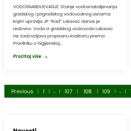
VODOSNABDIJEVANJE: Stanje vodosnabdijevanja
gradskog i prigradskog vodovodnog sistema
kojim upravlja JP ”Rad” Lukavac danas je
redovno. Voda iz gradskog vodovoda Lukavac
ne zadovoljava propisanu kvalitetu prema
Pravilniku o higijenskoj...
Pročitaj više
Posts
Previous
1
107
108
109
…
…
pagination
Novosti