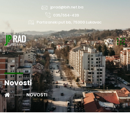
jprad@bih.net.ba
035/554-439
Partizanski put bb, 75300 Lukavac
Novosti
NOVOSTI