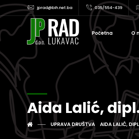
jprad@bih.net.ba
035/554-439
Početna
O 
Aida Lalić, dip
UPRAVA DRUŠTVA
AIDA LALIĆ, DIP