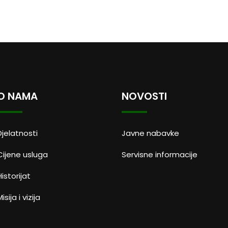
O NAMA
NOVOSTI
Djelatnosti
Javne nabavke
Cijene usluga
Servisne informacije
Historijat
isija i vizija