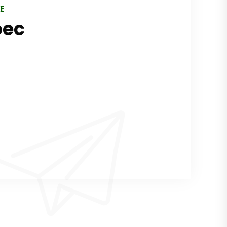
E
oec