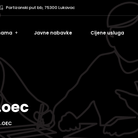
Partizanski put bb, 75300 Lukavac
nama
Javne nabavke
Cijene usluga
l.oec
L.OEC