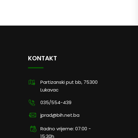
KONTAKT
Partizanski put bb, 75300
Lukavac
035/554-439
jprad@bih.net.ba
Radno vrijeme: 07:00 -
15:30h