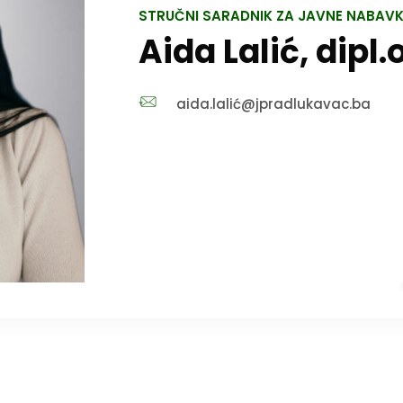
STRUČNI SARADNIK ZA JAVNE NABAVK
Aida Lalić, dipl.
aida.lalić@jpradlukavac.ba