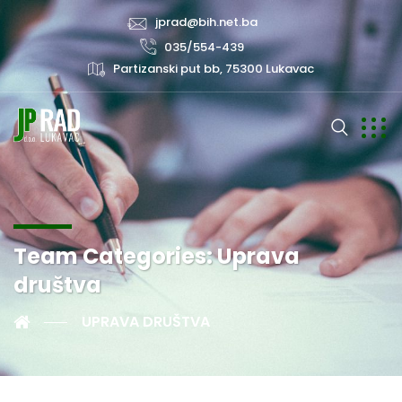
jprad@bih.net.ba
035/554-439
Partizanski put bb, 75300 Lukavac
Team Categories:
Uprava
društva
UPRAVA DRUŠTVA