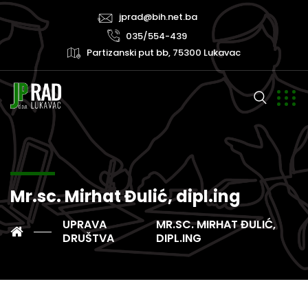
jprad@bih.net.ba
035/554-439
Partizanski put bb, 75300 Lukavac
Mr.sc. Mirhat Đulić, dipl.ing
UPRAVA
MR.SC. MIRHAT ĐULIĆ,
DRUŠTVA
DIPL.ING