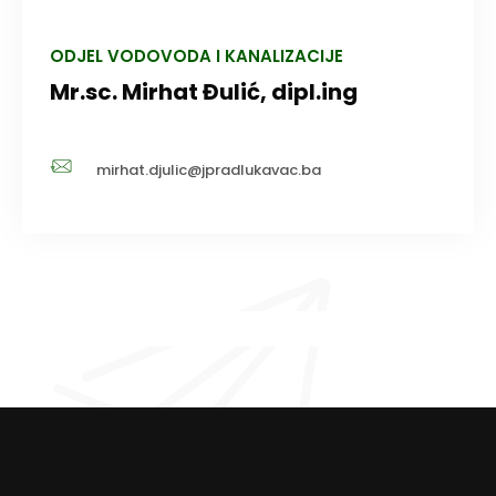
ODJEL VODOVODA I KANALIZACIJE
Mr.sc. Mirhat Đulić, dipl.ing
mirhat.djulic@jpradlukavac.ba