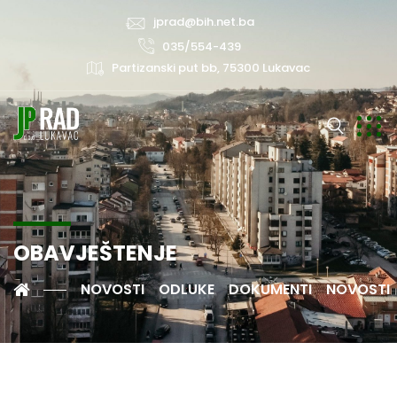
jprad@bih.net.ba
035/554-439
Partizanski put bb, 75300 Lukavac
OBAVJEŠTENJE
NOVOSTI
ODLUKE
DOKUMENTI
NOVOSTI