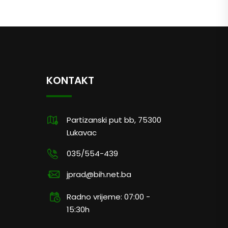
KONTAKT
Partizanski put bb, 75300
Lukavac
035/554-439
jprad@bih.net.ba
Radno vrijeme: 07:00 -
15:30h