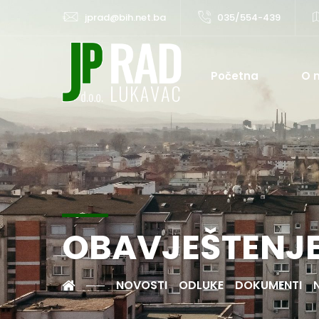
jprad@bih.net.ba
035/554-439
Početna
O 
OBAVJEŠTENJ
NOVOSTI
ODLUKE
DOKUMENTI