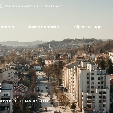
Partizanski put bb, 75300 Lukavac
nama
Javne nabavke
Cijene usluga
E
NOVOSTI
OBAVJEŠTENJE