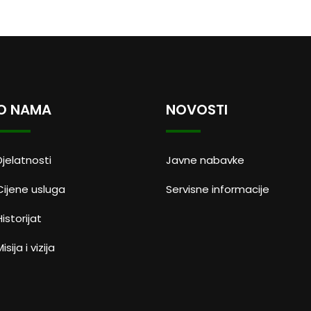
O NAMA
NOVOSTI
Djelatnosti
Javne nabavke
Cijene usluga
Servisne informacije
Historijat
isija i vizija