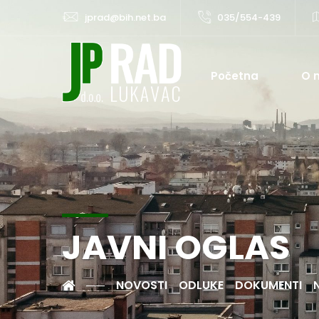
jprad@bih.net.ba
035/554-439
Početna
O 
JAVNI OGLAS
NOVOSTI
ODLUKE
DOKUMENTI