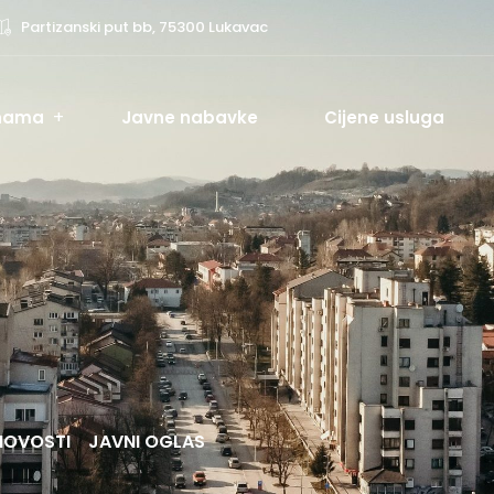
Partizanski put bb, 75300 Lukavac
nama
Javne nabavke
Cijene usluga
NOVOSTI
JAVNI OGLAS