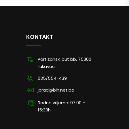
KONTAKT
Partizanski put bb, 75300
Lukavac
035/554-439
jprad@bih.net.ba
Radno vrijeme: 07:00 -
15:30h