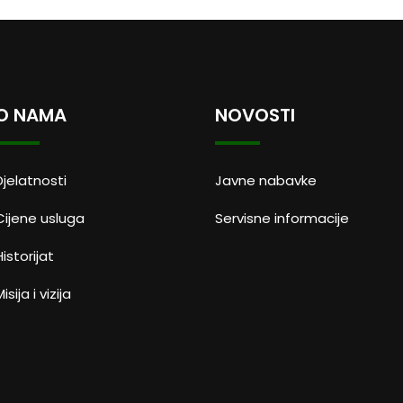
O NAMA
NOVOSTI
Djelatnosti
Javne nabavke
Cijene usluga
Servisne informacije
Historijat
isija i vizija