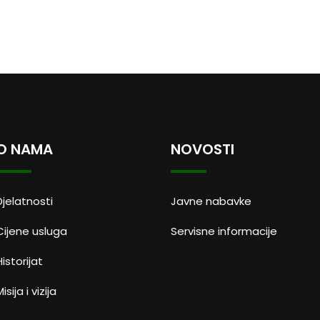
O NAMA
NOVOSTI
Djelatnosti
Javne nabavke
Cijene usluga
Servisne informacije
Historijat
isija i vizija