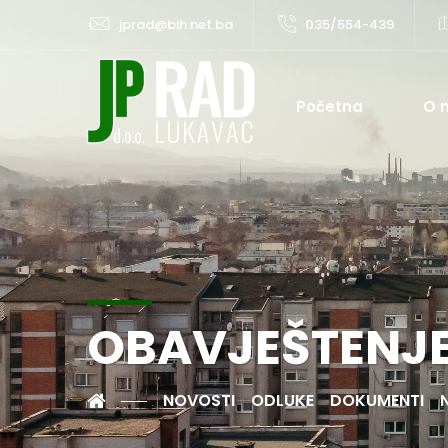
jprad@bih.net.ba
035/554-439
Početna
O 
OBAVJEŠTENJ
NOVOSTI
ODLUKE
DOKUMENTI