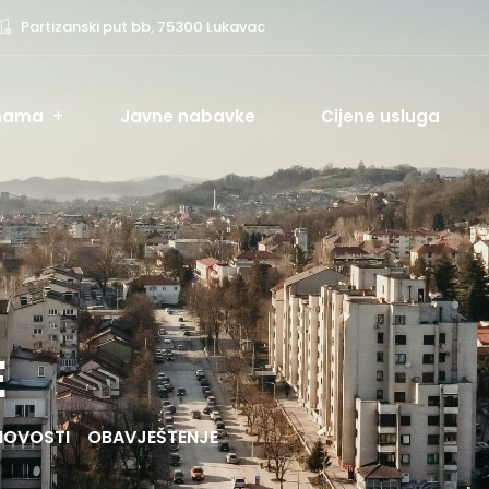
Partizanski put bb, 75300 Lukavac
nama
Javne nabavke
Cijene usluga
E
NOVOSTI
OBAVJEŠTENJE