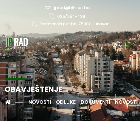
jprad@bih.net.ba
035/554-439
Partizanski put bb, 75300 Lukavac
OBAVJEŠTENJE
NOVOSTI
ODLUKE
DOKUMENTI
NOVOSTI