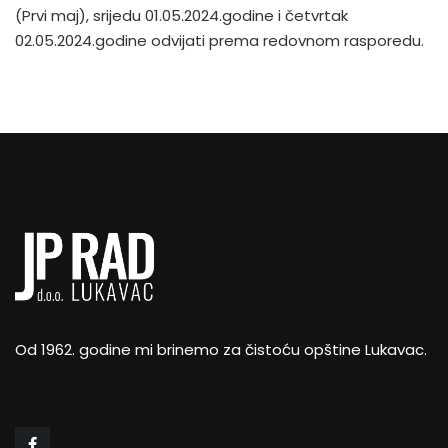
(Prvi maj), srijedu 01.05.2024.godine i četvrtak
02.05.2024.godine odvijati prema redovnom rasporedu.
Od 1962. godine mi brinemo za čistoću opštine Lukavac.