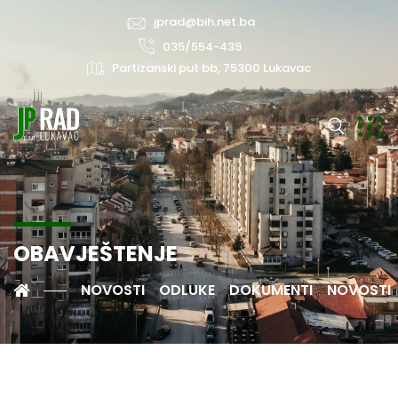
jprad@bih.net.ba
035/554-439
Partizanski put bb, 75300 Lukavac
OBAVJEŠTENJE
NOVOSTI
ODLUKE
DOKUMENTI
NOVOSTI