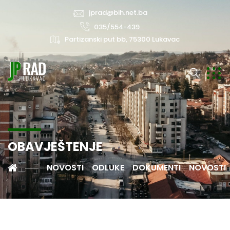
jprad@bih.net.ba
035/554-439
Partizanski put bb, 75300 Lukavac
OBAVJEŠTENJE
NOVOSTI
ODLUKE
DOKUMENTI
NOVOSTI