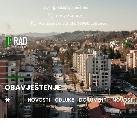
jprad@bih.net.ba
035/554-439
Partizanski put bb, 75300 Lukavac
OBAVJEŠTENJE
NOVOSTI
ODLUKE
DOKUMENTI
NOVOSTI