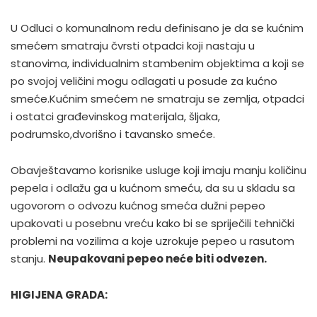
U Odluci o komunalnom redu definisano je da se kućnim
smećem smatraju čvrsti otpadci koji nastaju u
stanovima, individualnim stambenim objektima a koji se
po svojoj veličini mogu odlagati u posude za kućno
smeće.Kućnim smećem ne smatraju se zemlja, otpadci
i ostatci građevinskog materijala, šljaka,
podrumsko,dvorišno i tavansko smeće.
Obavještavamo korisnike usluge koji imaju manju količinu
pepela i odlažu ga u kućnom smeću, da su u skladu sa
ugovorom o odvozu kućnog smeća dužni pepeo
upakovati u posebnu vreću kako bi se spriječili tehnički
problemi na vozilima a koje uzrokuje pepeo u rasutom
stanju.
Neupakovani pepeo neće biti odvezen.
HIGIJENA GRADA: