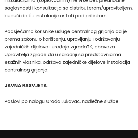
instalacijama (toplovodnim) ne vrše bez predhodne
saglasnosti i konsultacija sa distributerom/upraviteljem,
budući da će instalacije ostati pod pritiskom.
Podsjećamo korisnike usluge centralnog grijanja da je
prema zakonu o korištenju, upravljanju i održavanju
zajedničkih dijelova i uređaja zgradaTK, obaveza
Upravitelja zgrade da u saradnji sa predstavnicima
etažnih vlasnika, održava zajedničke dijelove instalacija
centralnog grijanja.
JAVNA RASVJETA
:
Poslovi po nalogu Grada Lukavac, nadležne službe.