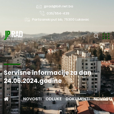
jprad@bih.net.ba
035/554-439
Partizanski put bb, 75300 Lukavac
Servisne informacije za dan
24.06.2024.godine
NOVOSTI
ODLUKE
DOKUMENTI
NOVOSTI